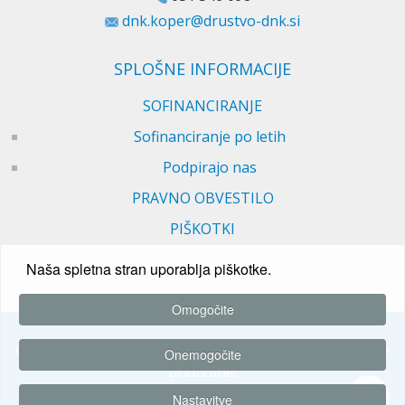
dnk.koper@drustvo-dnk.si
SPLOŠNE INFORMACIJE
SOFINANCIRANJE
Sofinanciranje po letih
Podpirajo nas
PRAVNO OBVESTILO
PIŠKOTKI
Naša spletna stran uporablja piškotke.
Omogočite
© 2026 Društvo za nenasilno komunikacijo. Vse pravice
Onemogočite
pridržane.
Nastavitve