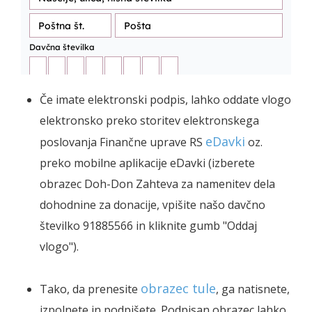
Če imate elektronski podpis, lahko oddate vlogo
elektronsko preko storitev elektronskega
eDavki
poslovanja Finančne uprave RS
oz.
preko mobilne aplikacije eDavki (izberete
obrazec Doh-Don Zahteva za namenitev dela
dohodnine za donacije, vpišite našo davčno
številko 91885566 in kliknite gumb "Oddaj
vlogo").
obrazec tule
Tako, da prenesite
, ga natisnete,
izpolnete in podpišete. Podpisan obrazec lahko