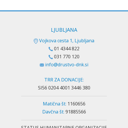
LJUBLJANA
Vojkova cesta 1, Ljubljana
01 4344 822
031 770 120
info@drustvo-dnk.si
TRR ZA DONACIJE:
SI56 0204 4001 3446 380
Matična št:
1160656
Davčna št:
91885566
STATUS HUMANITARNE ORGANIZACIJE