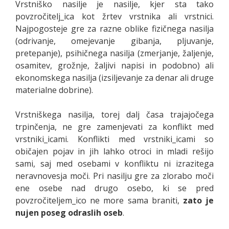
Vrstniško nasilje je nasilje, kjer sta tako
povzročitelj_ica kot žrtev vrstnika ali vrstnici.
Najpogosteje gre za razne oblike fizičnega nasilja
(odrivanje, omejevanje gibanja, pljuvanje,
pretepanje), psihičnega nasilja (zmerjanje, žaljenje,
osamitev, grožnje, žaljivi napisi in podobno) ali
ekonomskega nasilja (izsiljevanje za denar ali druge
materialne dobrine).
Vrstniškega nasilja, torej dalj časa trajajočega
trpinčenja, ne gre zamenjevati za konflikt med
vrstniki_icami. Konflikti med vrstniki_icami so
običajen pojav in jih lahko otroci in mladi rešijo
sami, saj med osebami v konfliktu ni izrazitega
neravnovesja moči. Pri nasilju gre za zlorabo moči
ene osebe nad drugo osebo, ki se pred
povzročiteljem_ico ne more sama braniti,
zato je
nujen poseg odraslih oseb
.