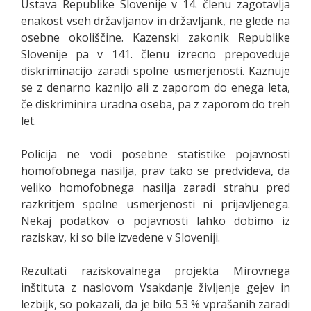
Ustava Republike Slovenije v 14. členu zagotavlja
enakost vseh državljanov in državljank, ne glede na
osebne okoliščine. Kazenski zakonik Republike
Slovenije pa v 141. členu izrecno prepoveduje
diskriminacijo zaradi spolne usmerjenosti. Kaznuje
se z denarno kaznijo ali z zaporom do enega leta,
če diskriminira uradna oseba, pa z zaporom do treh
let.
Policija ne vodi posebne statistike pojavnosti
homofobnega nasilja, prav tako se predvideva, da
veliko homofobnega nasilja zaradi strahu pred
razkritjem spolne usmerjenosti ni prijavljenega.
Nekaj podatkov o pojavnosti lahko dobimo iz
raziskav, ki so bile izvedene v Sloveniji.
Rezultati raziskovalnega projekta Mirovnega
inštituta z naslovom Vsakdanje življenje gejev in
lezbijk, so pokazali, da je bilo 53 % vprašanih zaradi