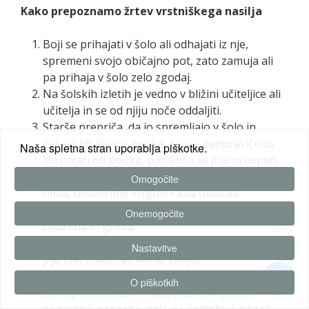
Kako prepoznamo žrtev vrstniškega nasilja
Boji se prihajati v šolo ali odhajati iz nje,
spremeni svojo običajno pot, zato zamuja ali
pa prihaja v šolo zelo zgodaj.
Na šolskih izletih je vedno v bližini učiteljice ali
učitelja in se od njiju noče oddaljiti.
Starše prepriča, da jo spremljajo v šolo in
čakajo ob koncu pouka, začne neopravičeno
Naša spletna stran uporablja piškotke.
izostajati od pouka, poslabša se ji učni uspeh.
Ima poškodovano šolsko opremo ali je celo
Omogočite
nima, tekom dne »izgubi« kos oblačila.
Starši opazijo, da je nenadoma postala
Onemogočite
zadirčna in groba.
Je lačna po odmoru za malico oz. kosilu (nekdo
Nastavitve
ji je vzel malico ali denar zanjo).
Se zapre vase, začne jecljati, ima izredno slabo
O piškotkih
samopodobo. Zdi se, da je vznemirjena in