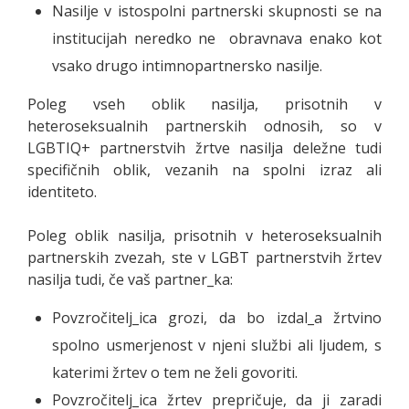
Nasilje v istospolni partnerski skupnosti se na
institucijah neredko ne obravnava enako kot
vsako drugo intimnopartnersko nasilje.
Poleg vseh oblik nasilja, prisotnih v
heteroseksualnih partnerskih odnosih, so v
LGBTIQ+ partnerstvih žrtve nasilja deležne tudi
specifičnih oblik, vezanih na spolni izraz ali
identiteto.
Poleg oblik nasilja, prisotnih v heteroseksualnih
partnerskih zvezah, ste v LGBT partnerstvih žrtev
nasilja tudi, če vaš partner_ka:
Povzročitelj_ica grozi, da bo izdal_a žrtvino
spolno usmerjenost v njeni službi ali ljudem, s
katerimi žrtev o tem ne želi govoriti.
Povzročitelj_ica žrtev prepričuje, da ji zaradi