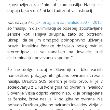
izpostavljena različnim oblikam nasilja. Nasilje se
dogaja tako v družini kot tudi znotraj institucij.
Kot navaja
Akcijski program za invalide 2007 - 2013
,
so "nasilju in diskriminaciji še posebej izpostavljene
ženske kot ranljiva skupina, zato so potrebni
ukrepi, da se jim omogoči polnopravno uživanje
pravic. Invalidne ženske doživljajo poleg ovir in
stereotipov, ki se nanašajo na invalide, tudi
diskriminacijo, povezano s spolom."
Še ne dolgo nazaj v Sloveniji ni bilo varnih
namestitev, prilagojenih gibalno oviranim žrtvam
nasilja. Društvo SOS telefon je bilo prvo, ki je v
sodelovanju z Društvom gibalno oviranih invalidov
Slovenije Vizija odprlo varno hišo, ki je prilagojena
za ženske, žrtve nasilja, ki so gibalno ovirane. Na
pobudo Društva gibalno oviranih invalidov Vizija je