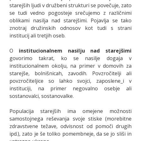
starejših ljudi v družbeni strukturi se povečuje, zato
se tudi vedno pogosteje srečujemo z različnimi
oblikami nasilja nad starejšimi. Pojavlja se tako
znotraj družinskih odnosov kot tudi s strani
institucij ali tretjih oseb.
O
institucionalnem nasilju nad starejšimi
govorimo takrat, ko se nasilje dogaja v
institucionalnem okolju, na primer v domovih za
starejše, bolnišnicah, zavodih. Povzročitelji ali
povzročiteljice so lahko svojci, zaposlene_i v
instituciji, na primer negovalno osebje ali
sostanovalci, sostanovalke.
Populacija starejših ima omejene možnosti
samostojnega reševanja svoje stiske (morebitne
zdravstvene težave, odvisnost od pomoči drugih
ipd.), zato je še toliko pomembneje, da se jo sliši in