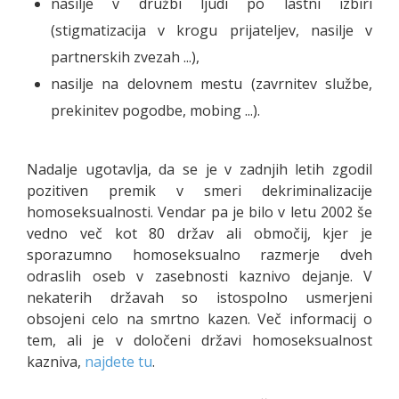
nasilje v družbi ljudi po lastni izbiri
(stigmatizacija v krogu prijateljev, nasilje v
partnerskih zvezah ...),
nasilje na delovnem mestu (zavrnitev službe,
prekinitev pogodbe, mobing ...).
Nadalje ugotavlja, da se je v zadnjih letih zgodil
pozitiven premik v smeri dekriminalizacije
homoseksualnosti. Vendar pa je bilo v letu 2002 še
vedno več kot 80 držav ali območij, kjer je
sporazumno homoseksualno razmerje dveh
odraslih oseb v zasebnosti kaznivo dejanje. V
nekaterih državah so istospolno usmerjeni
obsojeni celo na smrtno kazen. Več informacij o
tem, ali je v določeni državi homoseksualnost
kazniva,
najdete tu
.