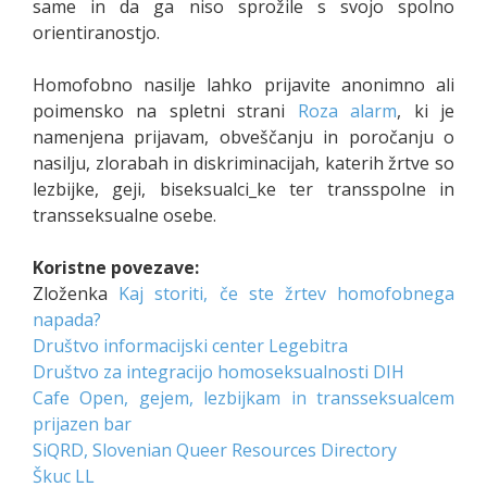
same in da ga niso sprožile s svojo spolno
orientiranostjo.
Homofobno nasilje lahko prijavite anonimno ali
poimensko na spletni strani
Roza alarm
, ki je
namenjena prijavam, obveščanju in poročanju o
nasilju, zlorabah in diskriminacijah, katerih žrtve so
lezbijke, geji, biseksualci_ke ter transspolne in
transseksualne osebe.
Koristne povezave:
Zloženka
Kaj storiti, če ste žrtev homofobnega
napada?
Društvo informacijski center Legebitra
Društvo za integracijo homoseksualnosti DIH
Cafe Open, gejem, lezbijkam in transseksualcem
prijazen bar
SiQRD, Slovenian Queer Resources Directory
Škuc LL