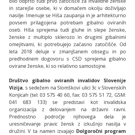
bilo odprto tudi prvo zatočišče za invalidne ženske
in starejše osebe, ki v domačem okolju doživljajo
nasilje. Imenuje se Hiša zaupanja in je arhitekturno
povsem prilagojena potrebam gibalno oviranih
oseb. Hiša sprejema tudi gluhe in slepe ženske,
ženske z multiplo sklerozo in drugimi gibalnimi
omejitvami, ki potrebujejo začasno zatočišče. Od
leta 2018 deluje v zmanjšanem obsegu in po
predhodnem dogovoru s CSD sprejema gibalno
ovirane ženske, ki so relativno samostojne.
Društvo gibalno oviranih invalidov Slovenije
Vizija
, s sedežem na Slomškovi ulici 3c v Slovenskih
Konjicah (tel: 03 575 40 60, fax: 03 575 51 72, GSM:
041 683 133) se predstavi kot invalidska
organizacija z delovanjem na državni ravni.
Prednostno področje njihovega dela je
uresničevanje pravic žensk z izkušnjo nasilja v
družini. V ta namen izvajajo
Dolgoročni program