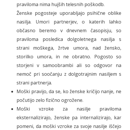
praviloma nima hujših telesnih poškodb.
Ženske pogosteje uporabljajo psihične oblike
nasilja. Umori partnerjev, o katerih lahko
občasno beremo v dnevnem časopisju, so
praviloma posledica dolgoletnega nasilja s
strani moškega, žrtve umora, nad žensko,
storilko umora, in ne obratno. Pogosto so
storjeni v samoobrambi ali so odgovor na
nemoč pri soočanju z dolgotrajnim nasiljem s
strani partnerja.
Moški pravijo, da se, ko ženske kričijo nanje, ne
počutijo zelo fizično ogrožene.
Moški vzroke za nasilje praviloma
eksternalizirajo, ženske pa internalizirajo, kar
pomeni, da moški vzroke za svoje nasilje iščejo