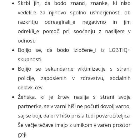
Skrbi jih, da bodo znanci, znanke, ki niso
vedeli_e za njihovo spolno usmerjenost, ob
razkritju odreagirali_e negativno in jim
odrekli_e pomoč pri soočanju z nasiljem v
odnosu.
Bojijo se, da bodo izločene_i iz LGBTIQ+
skupnosti.
Bojijo se sekundarne viktimizacije s strani
policije, zaposlenih v zdravstvu, socialnih
delavk_cev.
Ženska, ki je žrtev nasilja s strani svoje
partnerke, se v varni hiši ne počuti dovolj varno,
saj se boji, da bi v hišo prišla tudi povzročiteljica.
Še večje težave imajo z umikom v varen prostor
geji.