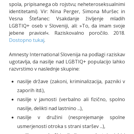
spola, pripisanega ob rojstvu; neheteroseksualnimi
identitetami)
. Vir: Nina Perger, Simona Muršec in
Vesna Štefanec: Vsakdanje življenje mladih
LGBTIQ+ oseb v Sloveniji, ali: »To, da imam svoje
jebene pravice!«. Raziskovalno poročilo. 2018.
Dostopno tukaj
.
Amnesty International Slovenija na podlagi raziskav
ugotavlja, da nasilje nad LGBTIQ+ populacijo lahko
razvrstimo v naslednje skupine:
nasilje države (zakoni, kriminalizacija, pazniki v
zaporih itd.),
nasilje v javnosti (verbalno ali fizično, spolno
nasilje, delikti nad lastnino ...),
nasilje v družini (nesprejemanje spolne
usmerjenosti otroka s strani staršev ...),