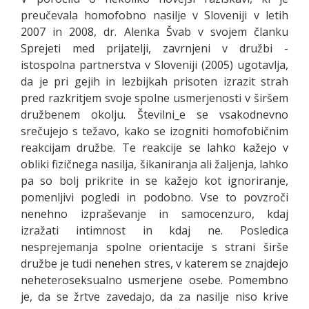
preučevala homofobno nasilje v Sloveniji v letih
2007 in 2008, dr. Alenka Švab v svojem članku
Sprejeti med prijatelji, zavrnjeni v družbi -
istospolna partnerstva v Sloveniji (2005) ugotavlja,
da je pri gejih in lezbijkah prisoten izrazit strah
pred razkritjem svoje spolne usmerjenosti v širšem
družbenem okolju. Številni_e se vsakodnevno
srečujejo s težavo, kako se izogniti homofobičnim
reakcijam družbe. Te reakcije se lahko kažejo v
obliki fizičnega nasilja, šikaniranja ali žaljenja, lahko
pa so bolj prikrite in se kažejo kot ignoriranje,
pomenljivi pogledi in podobno. Vse to povzroči
nenehno izpraševanje in samocenzuro, kdaj
izražati intimnost in kdaj ne. Posledica
nesprejemanja spolne orientacije s strani širše
družbe je tudi nenehen stres, v katerem se znajdejo
neheteroseksualno usmerjene osebe. Pomembno
je, da se žrtve zavedajo, da za nasilje niso krive