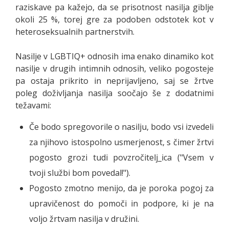
raziskave pa kažejo, da se prisotnost nasilja giblje
okoli 25 %, torej gre za podoben odstotek kot v
heteroseksualnih partnerstvih.
Nasilje v LGBTIQ+ odnosih ima enako dinamiko kot
nasilje v drugih intimnih odnosih, veliko pogosteje
pa ostaja prikrito in neprijavljeno, saj se žrtve
poleg doživljanja nasilja soočajo še z dodatnimi
težavami:
Če bodo spregovorile o nasilju, bodo vsi izvedeli
za njihovo istospolno usmerjenost, s čimer žrtvi
pogosto grozi tudi povzročitelj_ica ("Vsem v
tvoji službi bom povedal!").
Pogosto zmotno menijo, da je poroka pogoj za
upravičenost do pomoči in podpore, ki je na
voljo žrtvam nasilja v družini.