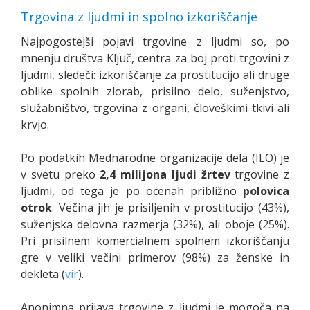
Trgovina z ljudmi in spolno izkoriščanje
Najpogostejši pojavi trgovine z ljudmi so, po
mnenju društva Ključ, centra za boj proti trgovini z
ljudmi, sledeči: izkoriščanje za prostitucijo ali druge
oblike spolnih zlorab, prisilno delo, suženjstvo,
služabništvo, trgovina z organi, človeškimi tkivi ali
krvjo.
Po podatkih Mednarodne organizacije dela (ILO) je
v svetu preko
2,4 milijona ljudi žrtev
trgovine z
ljudmi, od tega je po ocenah približno
polovica
otrok
. Večina jih je prisiljenih v prostitucijo (43%),
suženjska delovna razmerja (32%), ali oboje (25%).
Pri prisilnem komercialnem spolnem izkoriščanju
gre v veliki večini primerov (98%) za ženske in
dekleta (
vir
).
Anonimna prijava trgovine z ljudmi je mogoča na