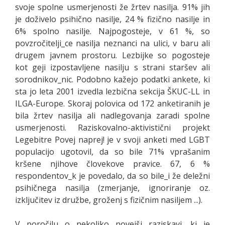
svoje spolne usmerjenosti že žrtev nasilja. 91% jih
je doživelo psihično nasilje, 24 % fizično nasilje in
6% spolno nasilje. Najpogosteje, v 61 %, so
povzročitelji_ce nasilja neznanci na ulici, v baru ali
drugem javnem prostoru. Lezbijke so pogosteje
kot geji izpostavljene nasilju s strani staršev ali
sorodnikov_nic. Podobno kažejo podatki ankete, ki
sta jo leta 2001 izvedla lezbična sekcija ŠKUC-LL in
ILGA-Europe. Skoraj polovica od 172 anketiranih je
bila žrtev nasilja ali nadlegovanja zaradi spolne
usmerjenosti. Raziskovalno-aktivistični projekt
Legebitre Povej naprej! je v svoji anketi med LGBT
populacijo ugotovil, da so bile 71% vprašanim
kršene njihove človekove pravice. 67, 6 %
respondentov_k je povedalo, da so bile_i že deležni
psihičnega nasilja (zmerjanje, ignoriranje oz.
izključitev iz družbe, groženj s fizičnim nasiljem ...).
V poročilu o nekoliko novejši raziskavi, ki je