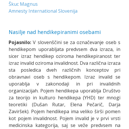
Škuc Magnus
Amnesty International Slovenija
Nasilje nad hendikepiranimi osebami
Pojasnilo:
V slovenščini se za označevanje oseb s
hendikepom uporabljata predvsem dva izraza, in
sicer izraz hendikep oziroma hendikepiranost ter
izraz invalid oziroma invalidnost. Dva različna izraza
sta posledica dveh različnih konceptov pri
obravnavi oseb s hendikepom. Izraz invalid se
uporablja v zakonodaji in pri invalidnih
organizacijah. Pojem hendikepa uporablja Društvo
za teorijo in kulturo hendikepa (YHD) ter mnogi
teoretiki (Dušan Rutar, Elena Pečarič, Darja
Zaviršek). Pojem hendikepa ima veliko širši pomen
kot pojem invalidnost. Pojem invalid je v prvi vrsti
medicinska kategorija, saj se veže predvsem na