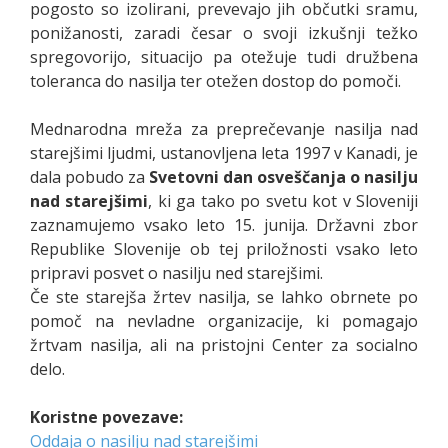
pogosto so izolirani, prevevajo jih občutki sramu,
ponižanosti, zaradi česar o svoji izkušnji težko
spregovorijo, situacijo pa otežuje tudi družbena
toleranca do nasilja ter otežen dostop do pomoči.
Mednarodna mreža za preprečevanje nasilja nad
starejšimi ljudmi, ustanovljena leta 1997 v Kanadi, je
dala pobudo za
Svetovni dan osveščanja o nasilju
nad starejšimi
, ki ga tako po svetu kot v Sloveniji
zaznamujemo vsako leto 15. junija. Državni zbor
Republike Slovenije ob tej priložnosti vsako leto
pripravi posvet o nasilju ned starejšimi.
Če ste starejša žrtev nasilja, se lahko obrnete po
pomoč na nevladne organizacije, ki pomagajo
žrtvam nasilja, ali na pristojni Center za socialno
delo.
Koristne povezave:
Oddaja o nasilju nad starejšimi