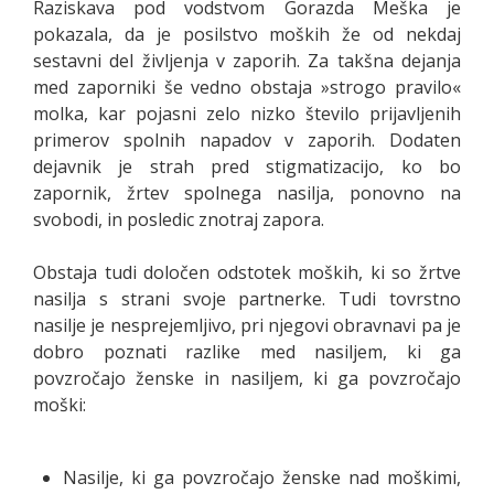
Raziskava pod vodstvom Gorazda Meška je
pokazala, da je posilstvo moških že od nekdaj
sestavni del življenja v zaporih. Za takšna dejanja
med zaporniki še vedno obstaja »strogo pravilo«
molka, kar pojasni zelo nizko število prijavljenih
primerov spolnih napadov v zaporih. Dodaten
dejavnik je strah pred stigmatizacijo, ko bo
zapornik, žrtev spolnega nasilja, ponovno na
svobodi, in posledic znotraj zapora.
Obstaja tudi določen odstotek moških, ki so žrtve
nasilja s strani svoje partnerke. Tudi tovrstno
nasilje je nesprejemljivo, pri njegovi obravnavi pa je
dobro poznati razlike med nasiljem, ki ga
povzročajo ženske in nasiljem, ki ga povzročajo
moški:
Nasilje, ki ga povzročajo ženske nad moškimi,