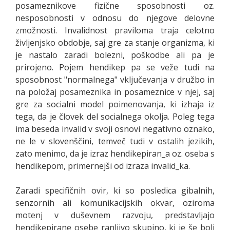
posameznikove fizične sposobnosti oz.
nesposobnosti v odnosu do njegove delovne
zmožnosti. Invalidnost praviloma traja celotno
življenjsko obdobje, saj gre za stanje organizma, ki
je nastalo zaradi bolezni, poškodbe ali pa je
prirojeno. Pojem hendikep pa se veže tudi na
sposobnost "normalnega" vključevanja v družbo in
na položaj posameznika in posameznice v njej, saj
gre za socialni model poimenovanja, ki izhaja iz
tega, da je človek del socialnega okolja. Poleg tega
ima beseda invalid v svoji osnovi negativno oznako,
ne le v slovenščini, temveč tudi v ostalih jezikih,
zato menimo, da je izraz hendikepiran_a oz. oseba s
hendikepom, primernejši od izraza invalid_ka.
Zaradi specifičnih ovir, ki so posledica gibalnih,
senzornih ali komunikacijskih okvar, oziroma
motenj v duševnem razvoju, predstavljajo
hendikepirane osebe ranljivo skupino, ki je še bolj