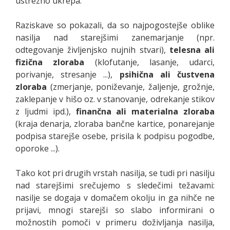
ustrezno ukrepa.
Raziskave so pokazali, da so najpogostejše oblike
nasilja nad starejšimi zanemarjanje (npr.
odtegovanje življenjsko nujnih stvari),
telesna ali
fizična zloraba
(klofutanje, lasanje, udarci,
porivanje, stresanje ...),
psihična ali čustvena
zloraba
(zmerjanje, poniževanje, žaljenje, grožnje,
zaklepanje v hišo oz. v stanovanje, odrekanje stikov
z ljudmi ipd.),
finančna ali materialna zloraba
(kraja denarja, zloraba bančne kartice, ponarejanje
podpisa starejše osebe, prisila k podpisu pogodbe,
oporoke ...).
Tako kot pri drugih vrstah nasilja, se tudi pri nasilju
nad starejšimi srečujemo s sledečimi težavami:
nasilje se dogaja v domačem okolju in ga nihče ne
prijavi, mnogi starejši so slabo informirani o
možnostih pomoči v primeru doživljanja nasilja,