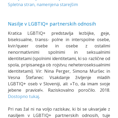
Spletna stran, namenjena starejšim
Nasilje v LGBTIQ+ partnerskih odnosih
Kratica LGBTIQ+ predstavlja lezbijke, geje,
biseksualne, transs- polne in interspolne osebe,
kvir/queer osebe in osebe z ostalimi
nenormativnimi spolnimi in seksualnimi
identitetami (spolnimi identitetami, ki so različne od
spola, pripisanega ob rojstvu; neheteroseksualnimi
identitetami)
. Vir: Nina Perger, Simona Muršec in
Vesna Štefanec: Vsakdanje življenje mladih
LGBTIQ+ oseb v Sloveniji, ali: »To, da imam svoje
jebene pravice!«. Raziskovalno poročilo. 2018.
Dostopno tukaj
.
Pri nas žal ni na voljo raziskav, ki bi se ukvarjale z
nasiljem v LGBTIQ+ partnerskih odnosih, tuje