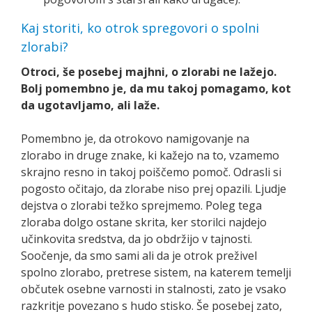
Kaj storiti, ko otrok spregovori o spolni
zlorabi?
Otroci, še posebej majhni, o zlorabi ne lažejo.
Bolj pomembno je, da mu takoj pomagamo, kot
da ugotavljamo, ali laže.
Pomembno je, da otrokovo namigovanje na
zlorabo in druge znake, ki kažejo na to, vzamemo
skrajno resno in takoj poiščemo pomoč. Odrasli si
pogosto očitajo, da zlorabe niso prej opazili. Ljudje
dejstva o zlorabi težko sprejmemo. Poleg tega
zloraba dolgo ostane skrita, ker storilci najdejo
učinkovita sredstva, da jo obdržijo v tajnosti.
Soočenje, da smo sami ali da je otrok preživel
spolno zlorabo, pretrese sistem, na katerem temelji
občutek osebne varnosti in stalnosti, zato je vsako
razkritje povezano s hudo stisko. Še posebej zato,