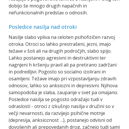
dobijo še mnogo drugih napačnih in
nefunkcionalnih predstav o odnosih.
Posledice nasilja nad otroki
Nasilje slabo vpliva na celoten psihofizičen razvoj
otroka. Otroci so lahko prestrašeni, jezni, imajo
težave v šoli ali na drugih področjih, slabo spijo.
Lahko postanejo agresivni in destruktivni ter
nagnjeni h kršenju pravil ali pa pretirano zadržani
in podredljivi. Pogosto so socialno izolirani in
osamljeni. Težave imajo pri vzpostavljanju zdravih
odnosov, lahko so anksiozni in depresivni. Njihova
samopodoba je slaba, zaupanje v svet pa omajano.
Posledice nasilja se pogosto odražajo tudi v
odraslosti - otroci z izkušnjo nasilja v družini so v
večji nevarnosti, da razvijejo psihične motnje
(depresija, anksioznost …), postanejo odvisni od
dovoljenih ali prepovedanih drog, začnejo tudi sami