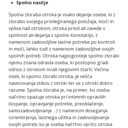
Spolno nasilje
Spolna zloraba otroka je vsako dejanje osebe, ki z
zlorabo svojega privilegiranega položaja, moči in
vpliva nad otrokom, otroka prisili ali zavede v
spolnost ali dejanja s spolno konotacijo, z
namenom zadovoljitve lastne potrebe po kontroli
in moči, lahko tudi z namenom zadovoljitve svojih
spolnih potreb. Otroka najpogosteje spolno zlorabi
njemu znana odrasla oseba, ki postopno gradi
odnos z otrokom in/ali njegovimi starši. Večina
oseb, ki spolno zlorabi otroka, je vešča
navezovanja stikov z otroki ter se z otroki dobro
razume. Spolna zloraba je, na primer, ko oseba
načrtno opazuje otroka pri intimnih opravilih
(kopanje, opravljanje potrebe, preoblačenje,
samozadovoljevanje …) z namenom doseganja
vznemirjenja, lastnega užitka in zadovoljevanja
svojih potreb; ko je oseba načrtno vpričo otroka