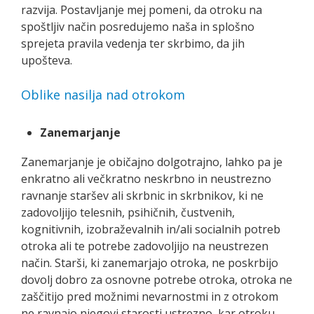
razvija. Postavljanje mej pomeni, da otroku na
spoštljiv način posredujemo naša in splošno
sprejeta pravila vedenja ter skrbimo, da jih
upošteva.
Oblike nasilja nad otrokom
Zanemarjanje
Zanemarjanje je običajno dolgotrajno, lahko pa je
enkratno ali večkratno neskrbno in neustrezno
ravnanje staršev ali skrbnic in skrbnikov, ki ne
zadovoljijo telesnih, psihičnih, čustvenih,
kognitivnih, izobraževalnih in/ali socialnih potreb
otroka ali te potrebe zadovoljijo na neustrezen
način. Starši, ki zanemarjajo otroka, ne poskrbijo
dovolj dobro za osnovne potrebe otroka, otroka ne
zaščitijo pred možnimi nevarnostmi in z otrokom
ne ravnajo njegovi starosti ustrezno, kar otroku