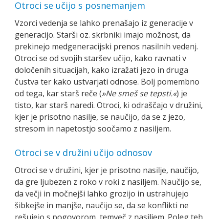
Otroci se učijo s posnemanjem
Vzorci vedenja se lahko prenašajo iz generacije v
generacijo. Starši oz. skrbniki imajo možnost, da
prekinejo medgeneracijski prenos nasilnih vedenj.
Otroci se od svojih staršev učijo, kako ravnati v
določenih situacijah, kako izražati jezo in druga
čustva ter kako ustvarjati odnose. Bolj pomembno
od tega, kar starš reče (
»Ne smeš se tepsti.«
) je
tisto, kar starš naredi. Otroci, ki odraščajo v družini,
kjer je prisotno nasilje, se naučijo, da se z jezo,
stresom in napetostjo soočamo z nasiljem.
Otroci se v družini učijo odnosov
Otroci se v družini, kjer je prisotno nasilje, naučijo,
da gre ljubezen z roko v roki z nasiljem. Naučijo se,
da večji in močnejši lahko grozijo in ustrahujejo
šibkejše in manjše, naučijo se, da se konflikti ne
rešujejo s pogovorom, temveč z nasiljem. Poleg teh