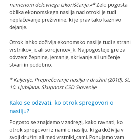
namenom delovnega izkoriščanja.«*
Zelo pogosta
oblika ekonomskega nasilja nad otroki je tudi
neplačevanje preživnine, ki je prav tako kaznivo
dejanje.
Otrok lahko doživlja ekonomsko nasilje tudi s strani
vrstnikov_ic ali sorojencev_k. Najpogosteje gre za
odvzem žepnine, jemanje, skrivanje ali uničenje
stvari in podobno.
* Kaljenje. Preprečevanje nasilja v družini (2010), št.
10. Ljubljana: Skupnost CSD Slovenije
Kako se odzvati, ko otrok spregovori o
nasilju?
Pogosto se znajdemo v zadregi, kako ravnati, ko
otrok spregovori z nami o nasilju, ki ga doživlja v
svoji družini ali med vrstniki_cami. Ponujamo vam