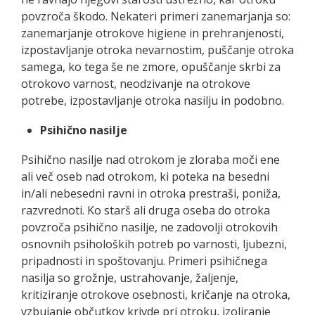
povzroča škodo. Nekateri primeri zanemarjanja so:
zanemarjanje otrokove higiene in prehranjenosti,
izpostavljanje otroka nevarnostim, puščanje otroka
samega, ko tega še ne zmore, opuščanje skrbi za
otrokovo varnost, neodzivanje na otrokove
potrebe, izpostavljanje otroka nasilju in podobno.
Psihično nasilje
Psihično nasilje nad otrokom je zloraba moči ene
ali več oseb nad otrokom, ki poteka na besedni
in/ali nebesedni ravni in otroka prestraši, poniža,
razvrednoti. Ko starš ali druga oseba do otroka
povzroča psihično nasilje, ne zadovolji otrokovih
osnovnih psiholoških potreb po varnosti, ljubezni,
pripadnosti in spoštovanju. Primeri psihičnega
nasilja so grožnje, ustrahovanje, žaljenje,
kritiziranje otrokove osebnosti, kričanje na otroka,
vzbujanje občutkov krivde pri otroku, izoliranje