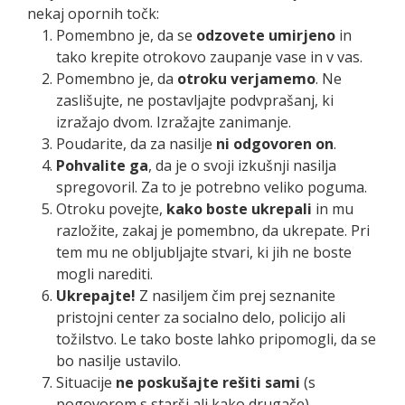
nekaj opornih točk:
Pomembno je, da se
odzovete umirjeno
in
tako krepite otrokovo zaupanje vase in v vas.
Pomembno je, da
otroku verjamemo
. Ne
zaslišujte, ne postavljajte podvprašanj, ki
izražajo dvom. Izražajte zanimanje.
Poudarite, da za nasilje
ni odgovoren on
.
Pohvalite ga
, da je o svoji izkušnji nasilja
spregovoril. Za to je potrebno veliko poguma.
Otroku povejte,
kako boste ukrepali
in mu
razložite, zakaj je pomembno, da ukrepate. Pri
tem mu ne obljubljajte stvari, ki jih ne boste
mogli narediti.
Ukrepajte!
Z nasiljem čim prej seznanite
pristojni center za socialno delo, policijo ali
tožilstvo. Le tako boste lahko pripomogli, da se
bo nasilje ustavilo.
Situacije
ne poskušajte rešiti sami
(s
pogovorom s starši ali kako drugače).