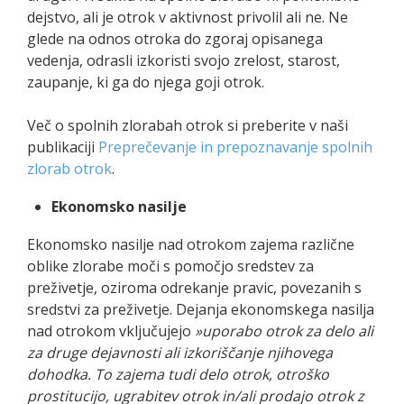
dejstvo, ali je otrok v aktivnost privolil ali ne. Ne
glede na odnos otroka do zgoraj opisanega
vedenja, odrasli izkoristi svojo zrelost, starost,
zaupanje, ki ga do njega goji otrok.
Več o spolnih zlorabah otrok si preberite v naši
publikaciji
Preprečevanje in prepoznavanje spolnih
zlorab otrok
.
Ekonomsko nasilje
Ekonomsko nasilje nad otrokom zajema različne
oblike zlorabe moči s pomočjo sredstev za
preživetje, oziroma odrekanje pravic, povezanih s
sredstvi za preživetje. Dejanja ekonomskega nasilja
nad otrokom vključujejo
»uporabo otrok za delo ali
za druge dejavnosti ali izkoriščanje njihovega
dohodka. To zajema tudi delo otrok, otroško
prostitucijo, ugrabitev otrok in/ali prodajo otrok z