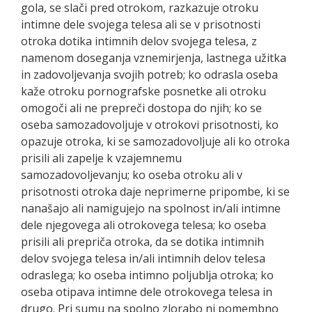
gola, se slači pred otrokom, razkazuje otroku
intimne dele svojega telesa ali se v prisotnosti
otroka dotika intimnih delov svojega telesa, z
namenom doseganja vznemirjenja, lastnega užitka
in zadovoljevanja svojih potreb; ko odrasla oseba
kaže otroku pornografske posnetke ali otroku
omogoči ali ne prepreči dostopa do njih; ko se
oseba samozadovoljuje v otrokovi prisotnosti, ko
opazuje otroka, ki se samozadovoljuje ali ko otroka
prisili ali zapelje k vzajemnemu
samozadovoljevanju; ko oseba otroku ali v
prisotnosti otroka daje neprimerne pripombe, ki se
nanašajo ali namigujejo na spolnost in/ali intimne
dele njegovega ali otrokovega telesa; ko oseba
prisili ali prepriča otroka, da se dotika intimnih
delov svojega telesa in/ali intimnih delov telesa
odraslega; ko oseba intimno poljublja otroka; ko
oseba otipava intimne dele otrokovega telesa in
drugo. Pri sumu na spolno zlorabo ni pomembno