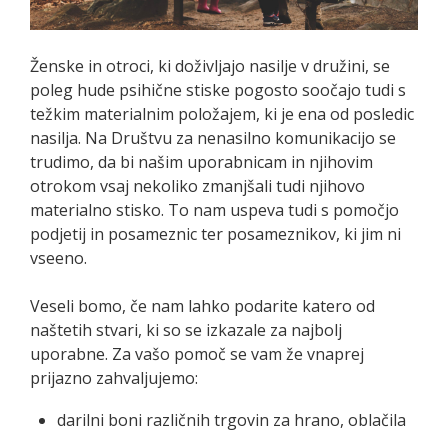
Ženske in otroci, ki doživljajo nasilje v družini, se
poleg hude psihične stiske pogosto soočajo tudi s
težkim materialnim položajem, ki je ena od posledic
nasilja. Na Društvu za nenasilno komunikacijo se
trudimo, da bi našim uporabnicam in njihovim
otrokom vsaj nekoliko zmanjšali tudi njihovo
materialno stisko. To nam uspeva tudi s pomočjo
podjetij in posameznic ter posameznikov, ki jim ni
vseeno.
Veseli bomo, če nam lahko podarite katero od
naštetih stvari, ki so se izkazale za najbolj
uporabne. Za vašo pomoč se vam že vnaprej
prijazno zahvaljujemo:
darilni boni različnih trgovin za hrano, oblačila