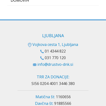
DOMOVIH
LJUBLJANA
Vojkova cesta 1, Ljubljana
01 4344 822
031 770 120
info@drustvo-dnk.si
TRR ZA DONACIJE:
SI56 0204 4001 3446 380
Matična št:
1160656
Davčna št:
91885566