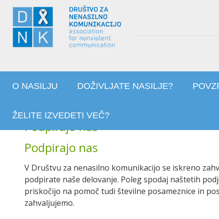
O NASILJU
DOŽIVLJATE NASILJE?
POVZ
ŽELITE IZVEDETI VEČ?
Podpirajo nas
Podpirajo nas
V Društvu za nenasilno komunikacijo se iskreno zahv
podpirate naše delovanje. Poleg spodaj naštetih podj
priskočijo na pomoč tudi številne posameznice in po
zahvaljujemo.