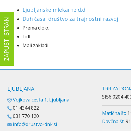
Ljubljanske mlekarne d.d.
Duh časa, društvo za trajnostni razvoj
Prema d.o.o.
Lidl
Mali zakladi
LJUBLJANA
TRR ZA DONA
SI56 0204 40
Vojkova cesta 1, Ljubljana
01 4344 822
Matična št:
1
031 770 120
Davčna št:
91
info@drustvo-dnk.si