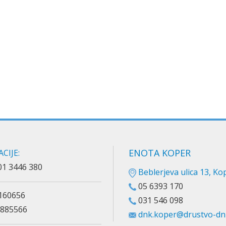
ENOTA KOPER
CIJE:
01 3446 380
Beblerjeva ulica 13, Ko
05 6393 170
160656
031 546 098
885566
dnk.koper@drustvo-dnk