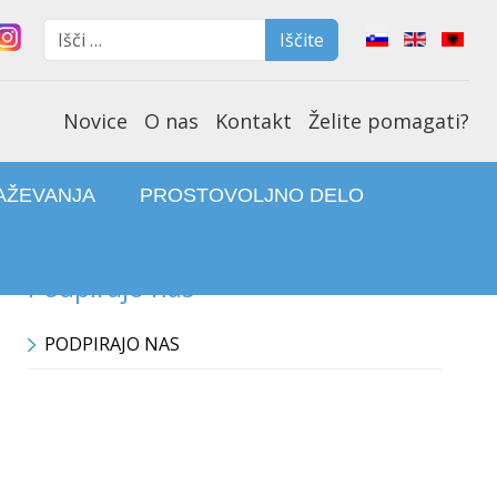
Iščite
Select your lan
Iščite
Type 2 or more characters f
Novice
O nas
Kontakt
Želite pomagati?
AŽEVANJA
PROSTOVOLJNO DELO
Podpirajo nas
PODPIRAJO NAS