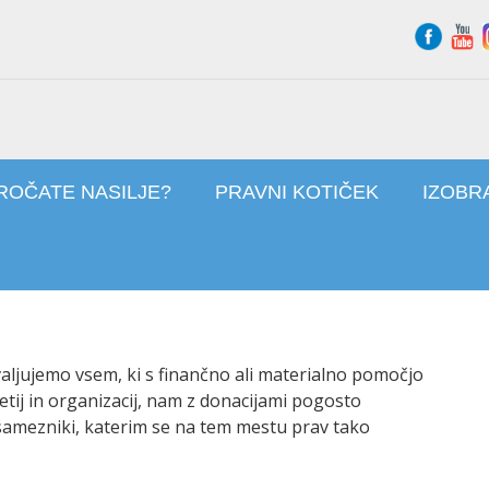
ROČATE NASILJE?
PRAVNI KOTIČEK
IZOBR
aljujemo vsem, ki s finančno ali materialno pomočjo
etij in organizacij, nam z donacijami pogosto
samezniki, katerim se na tem mestu prav tako