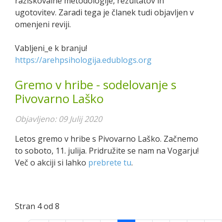
raziskovalne metodologije, rezultatov in
ugotovitev. Zaradi tega je članek tudi objavljen v
omenjeni reviji.
Vabljeni_e k branju!
https://arehpsihologija.edublogs.org
Gremo v hribe - sodelovanje s
Pivovarno Laško
Objavljeno: 09 Julij 2020
Letos gremo v hribe s Pivovarno Laško. Začnemo
to soboto, 11. julija. Pridružite se nam na Vogarju!
Več o akciji si lahko
prebrete tu
.
Stran 4 od 8