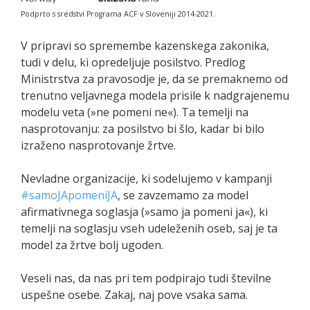
Podprto s sredstvi Programa ACF v Sloveniji 2014-2021.
V pripravi so spremembe kazenskega zakonika,
tudi v delu, ki opredeljuje posilstvo. Predlog
Ministrstva za pravosodje je, da se premaknemo od
trenutno veljavnega modela prisile k nadgrajenemu
modelu veta (»ne pomeni ne«). Ta temelji na
nasprotovanju: za posilstvo bi šlo, kadar bi bilo
izraženo nasprotovanje žrtve.
Nevladne organizacije, ki sodelujemo v kampanji
#samoJApomeniJA
, se zavzemamo za model
afirmativnega soglasja (»samo ja pomeni ja«), ki
temelji na soglasju vseh udeleženih oseb, saj je ta
model za žrtve bolj ugoden.
Veseli nas, da nas pri tem podpirajo tudi številne
uspešne osebe. Zakaj, naj pove vsaka sama.