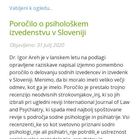
Vabljeni k ogledu...
Poročilo o psihološkem
izvedenstvu v Sloveniji
Objavljeno: 31 Julij 2020
Dr. Igor Areh je v lanskem letu na podlagi
opravljene raziskave napisal izjemno pomembno
poročilo o delovanju sodnih izvedencev in izvedenk
v Sloveniji. Menimo, da bi moralo imeti veliko večji
odmev, kot ga je imelo. Poročilo je prestalo trojno
recenzijo neodvisnih strokovnjakov_inj, ki so jih
izbrali pri ugledni reviji International Journal of Law
and Psychiatry, ki spada med najbolj spoštovane
revije s področja sodne psihologije in psihiatrije. Vsi
recenzenti_ke so kot svetovno priznani sodni
psihologi_nje ali psihiatri_nje potrdili_e ustreznost