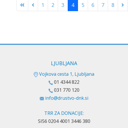
1
2
3
4
5
6
7
8
LJUBLJANA
Vojkova cesta 1, Ljubljana
01 4344 822
031 770 120
info@drustvo-dnk.si
TRR ZA DONACIJE:
SI56 0204 4001 3446 380