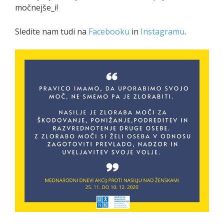
močnejše_i!
Sledite nam tudi na
Facebooku
in
Instagramu
.