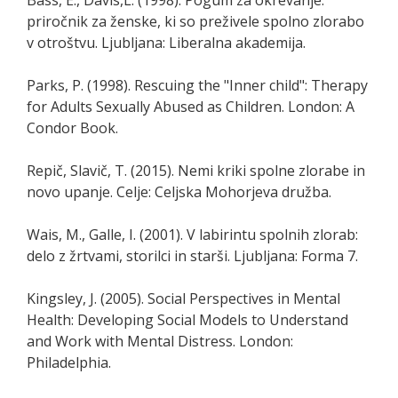
Bass, E., Davis,L. (1998). Pogum za okrevanje:
priročnik za ženske, ki so preživele spolno zlorabo
v otroštvu. Ljubljana: Liberalna akademija.
Parks, P. (1998). Rescuing the "Inner child": Therapy
for Adults Sexually Abused as Children. London: A
Condor Book.
Repič, Slavič, T. (2015). Nemi kriki spolne zlorabe in
novo upanje. Celje: Celjska Mohorjeva družba.
Wais, M., Galle, I. (2001). V labirintu spolnih zlorab:
delo z žrtvami, storilci in starši. Ljubljana: Forma 7.
Kingsley, J. (2005). Social Perspectives in Mental
Health: Developing Social Models to Understand
and Work with Mental Distress. London:
Philadelphia.