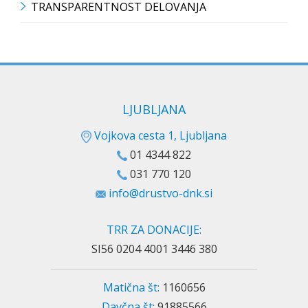
TRANSPARENTNOST DELOVANJA
LJUBLJANA
Vojkova cesta 1, Ljubljana
01 4344 822
031 770 120
info@drustvo-dnk.si
TRR ZA DONACIJE:
SI56 0204 4001 3446 380
Matična št:
1160656
Davčna št:
91885566