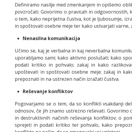
Definiramo nasilje med zmenkanjem in opišemo oblik
povzročati. Govorimo o pravicah in odgovornostih,
o tem, kako neprijetna čustva, kot je ljubosumje, iz
in spoštovati osebne meje ter kako ustvarjati varne
Nenasilna komunikacija
Učimo se, kaj je verbalna in kaj neverbalna komunika
uporabljamo sami; kako aktivno poslušati; kako sporo
podati kritiko in pohvalo; zakaj in kako razliko
upoštevati in spoštovati osebne meje; zakaj in ka
prepoznati in na ustrezen način izražati čustva.
Reševanje konfliktov
Pogovarjamo se o tem, da so konflikti vsakdanji del
odnosov, če jih znamo ustrezno reševati. Govorimo o 
in destruktivnih načinih reševanja konfliktov; o 
sprejeti in podati kritiko ter pohvalo, kako prepozn
konflikte na način, da so zmagovalci vsi vpleteni.