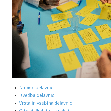
Namen delavnic
Izvedba delavnic
Vrsta in vsebina delavnic
O izvajalkah in izvajalcih