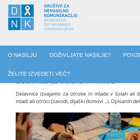
O NASILJU
DOŽIVLJATE NASILJE?
POVZ
ŽELITE IZVEDETI VEČ?
Delavnice za otroke in mlade
Delavnice izvajamo za otroke in mlade v šolah ali dr
mladi ali otroci (zavodi, dijaški domovi ...). Opisanih 