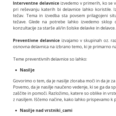
Interventne delavnice
izvedemo v primerih, ko se v
pri reševanju katerih bi delavnice lahko koristil
težav. Tema in izvedba sta povsem prilagojeni situ
težave. Glede na potrebe lahko izvedemo sklop de
konzultacije za starše ali/in šolske delavke in delavce.
Preventivne delavnice
izvajamo v skupinah oz. razr
osnovna delavnica na izbrano temo, ki je primarno 
Teme preventivnih delavnice so lahko:
Nasilje
Govorimo o tem, da je nasilje zloraba moči in da je z
Povemo, da je nasilje naučeno vedenje, ki se ga da spr
zaščite in pomoči. Razložimo, katere so oblike in vrst
z nasiljem. Iščemo načine, kako lahko prispevamo k pr
Nasilje nad vrstniki_cami