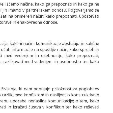
e. Iščemo načine, kako ga prepoznati in kako ga ne
 ki jih imamo v partnerskem odnosu. Pogovarjamo se
ražati na primeren način; kako prepoznati, upoštevati
, zdrave in enakovredne odnose.
cija, kakšni načini komunikacije obstajajo in kakšne
čati informacije na spoštljiv način; kako sprejeti in
vati med vedenjem in osebnostjo; kako prepoznati,
ko razlikovati med vedenjem in osebnostjo ter kako
 življenja, ki nam ponujajo priložnost za poglobitev
razliki med konfliktom in nasiljem; o konstruktivnih
pomenu uporabe nenasilne komunikacije; o tem, kako
ati in izražati čustva v konfliktih ter kako reševati