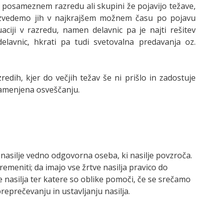
 posameznem razredu ali skupini že pojavijo težave,
e. Izvedemo jih v najkrajšem možnem času po pojavu
aciji v razredu, namen delavnic pa je najti rešitev
lavnic, hkrati pa tudi svetovalna predavanja oz.
edih, kjer do večjih težav še ni prišlo in zadostuje
namenjena osveščanju.
a nasilje vedno odgovorna oseba, ki nasilje povzroča.
emeniti; da imajo vse žrtve nasilja pravico do
e nasilja ter katere so oblike pomoči, če se srečamo
eprečevanju in ustavljanju nasilja.