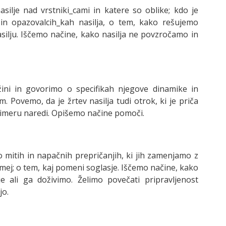
ilje nad vrstniki_cami in katere so oblike; kdo je
h in opazovalcih_kah nasilja, o tem, kako rešujemo
silju. Iščemo načine, kako nasilja ne povzročamo in
žini in govorimo o specifikah njegove dinamike in
. Povemo, da je žrtev nasilja tudi otrok, ki je priča
primeru naredi. Opišemo načine pomoči.
o mitih in napačnih prepričanjih, ki jih zamenjamo z
 mej; o tem, kaj pomeni soglasje. Iščemo načine, kako
e ali ga doživimo. Želimo povečati pripravljenost
jo.