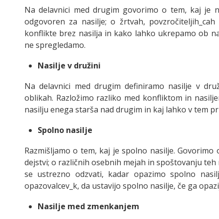
Na delavnici med drugim govorimo o tem, kaj je nas
odgovoren za nasilje; o žrtvah, povzročiteljih_ca
konflikte brez nasilja in kako lahko ukrepamo ob na
ne spregledamo.
Nasilje v družini
Na delavnici med drugim definiramo nasilje v dru
oblikah. Razložimo razliko med konfliktom in nasiljem
nasilju enega starša nad drugim in kaj lahko v tem 
Spolno nasilje
Razmišljamo o tem, kaj je spolno nasilje. Govorimo 
dejstvi; o različnih osebnih mejah in spoštovanju teh
se ustrezno odzvati, kadar opazimo spolno nasilj
opazovalcev_k, da ustavijo spolno nasilje, če ga opazi
Nasilje med zmenkanjem