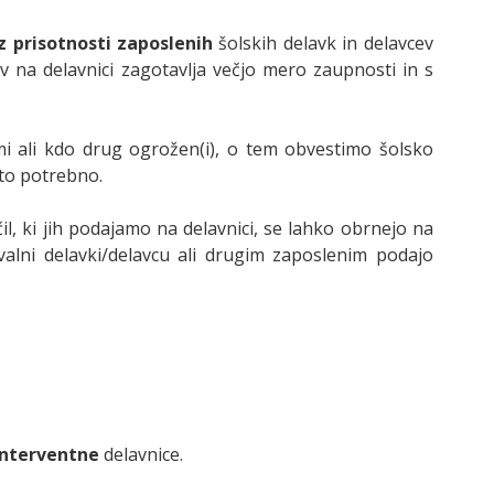
z prisotnosti zaposlenih
šolskih delavk in delavcev
ev na delavnici zagotavlja večjo mero zaupnosti in s
mi ali kdo drug ogrožen(i), o tem obvestimo šolsko
 to potrebno.
il, ki jih podajamo na delavnici, se lahko obrnejo na
tovalni delavki/delavcu ali drugim zaposlenim podajo
interventne
delavnice.