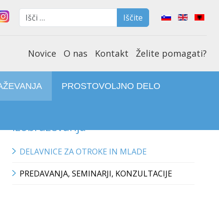
Iščite
Select your lan
Iščite
Type 2 or more characters f
Novice
O nas
Kontakt
Želite pomagati?
AŽEVANJA
PROSTOVOLJNO DELO
Izobraževanja
DELAVNICE ZA OTROKE IN MLADE
PREDAVANJA, SEMINARJI, KONZULTACIJE