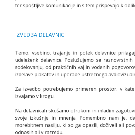
ter spoštljive komunikacije in s tem prispevajo k obl
IZVEDBA DELAVNIC
Temo, vsebino, trajanje in potek delavnice prilag
udeleženk delavnice. Poslužujemo se raznovrstnih
sodelovanju, od praktičnih vaj in vodenih pogovorov 
izdelave plakatov in uporabe ustreznega avdiovizual
Za izvedbo potrebujemo primeren prostor, v kate
izvajamo v krogu.
Na delavnicah skušamo otrokom in mladim zagotovi
svoje izkušnje in mnenja. Pomembno nam je, da 
morebitnem nasilju, ki so ga opazili, doživeli ali pov
odnosih ali v razredu.