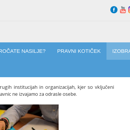
ROČATE NASILJE?
PRAVNI KOTIČEK
IZOBR
ugih institucijah in organizacijah, kjer so vključeni
delavnic ne izvajamo za odrasle osebe.