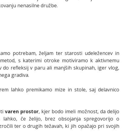
ikovanju nenasilne družbe.
ajamo potrebam, željam ter starosti udeležencev in
 metod, s katerimi otroke motiviramo k aktivnemu
do refleksij v paru ali manjših skupinah, iger vlog,
nega gradiva.
rem lahko premikamo mize in stole, saj delavnico
ti
varen prostor
, kjer bodo imeli možnost, da delijo
lahko, če želijo, brez obsojanja spregovorijo o
zročili ter o drugih težavah, ki jih opažajo pri svojih