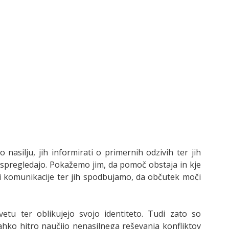
asilju, jih informirati o primernih odzivih ter jih
ne spregledajo. Pokažemo jim, da pomoč obstaja in kje
ni komunikacije ter jih spodbujamo, da občutek moči
vetu ter oblikujejo svojo identiteto. Tudi zato so
lahko hitro naučijo nenasilnega reševanja konfliktov