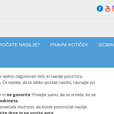
ROČATE NASILJE?
PRAVNI KOTIČEK
IZOBR
e vedno odgovoren tisti, ki nasilje povzroča.
Če mislite, da bi lahko postali nasilni, ravnajte po
e in
ne govorite
. Povejte samo, da se vrnete, ko se
 odrinete.
 povečate možnost, da boste povzročali nasilje.
ajte drog in ne vozite avta
.