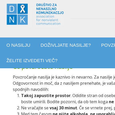
O NASILJU
DOŽIVLJATE NASILJE?
POVZ
ŽELITE IZVEDETI VEČ?
Če povzročate nasilje
Povzročanje nasilja je kaznivo in nevarno. Za nasilje j
Odgovornost in moč, da z nasiljem prenehate, je vaša. 
spodnjih navodilih:
Takoj zapustite prostor
. Odidite stran od oseb
boste umirili. Bodite pozorni, da ob tem koga
ne
Ne vračajte se
vsaj 30 minut
. Če se vrnete prej,
Med tem časom
ne pijte alkohola, ne uporablj