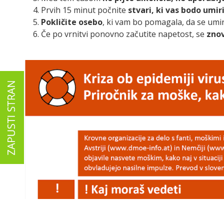
Prvih 15 minut počnite
stvari, ki vas bodo
umiri
Pokličite osebo
, ki vam bo pomagala, da se umiri
Če po vrnitvi ponovno začutite napetost, se
zno