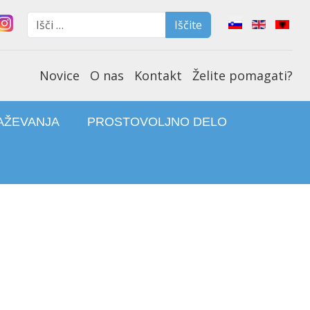
Iščite
Select your lan
Iščite
Type 2 or more characters f
Novice
O nas
Kontakt
Želite pomagati?
AŽEVANJA
PROSTOVOLJNO DELO