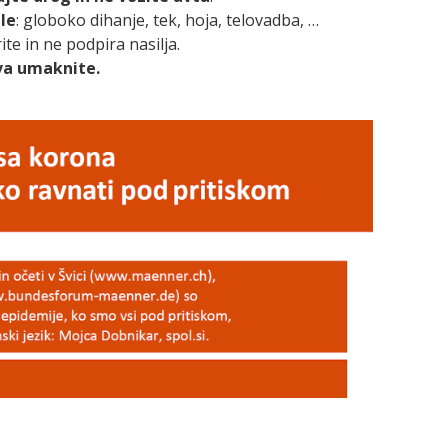
le
: globoko dihanje, tek, hoja, telovadba, …
te in ne podpira nasilja.
va umaknite.