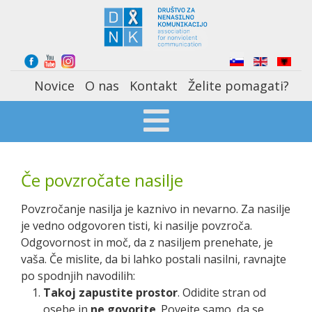
Select your language
Novice
O nas
Kontakt
Želite pomagati?
Če povzročate nasilje
Povzročanje nasilja je kaznivo in nevarno. Za nasilje
je vedno odgovoren tisti, ki nasilje povzroča.
Odgovornost in moč, da z nasiljem prenehate, je
vaša. Če mislite, da bi lahko postali nasilni, ravnajte
po spodnjih navodilih:
Takoj zapustite prostor
. Odidite stran od
osebe in
ne govorite
. Povejte samo, da se