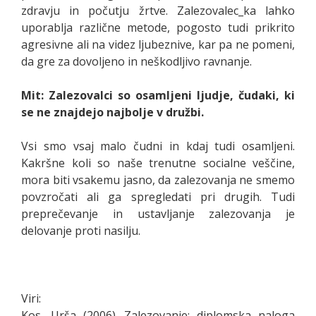
zdravju in počutju žrtve. Zalezovalec_ka lahko
uporablja različne metode, pogosto tudi prikrito
agresivne ali na videz ljubeznive, kar pa ne pomeni,
da gre za dovoljeno in neškodljivo ravnanje.
Mit: Zalezovalci so osamljeni ljudje, čudaki, ki
se ne znajdejo najbolje v družbi.
Vsi smo vsaj malo čudni in kdaj tudi osamljeni.
Kakršne koli so naše trenutne socialne veščine,
mora biti vsakemu jasno, da zalezovanja ne smemo
povzročati ali ga spregledati pri drugih. Tudi
preprečevanje in ustavljanje zalezovanja je
delovanje proti nasilju.
Viri:
Kos, Urša (2006). Zalezovanje: diplomska naloga