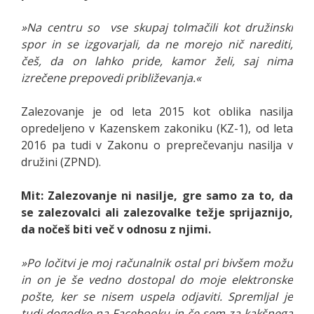
»Na centru so vse skupaj tolmačili kot družinski
spor in se izgovarjali, da ne morejo nič narediti,
češ, da on lahko pride, kamor želi, saj nima
izrečene prepovedi približevanja.«
Zalezovanje je od leta 2015 kot oblika nasilja
opredeljeno v Kazenskem zakoniku (KZ-1), od leta
2016 pa tudi v Zakonu o preprečevanju nasilja v
družini (ZPND).
Mit: Zalezovanje ni nasilje, gre samo za to, da
se zalezovalci ali zalezovalke težje sprijaznijo,
da nočeš biti več v odnosu z njimi.
»Po ločitvi je moj računalnik ostal pri bivšem možu
in on je še vedno dostopal do moje elektronske
pošte, ker se nisem uspela odjaviti. Spremljal je
tudi dogodke na Facebooku in če sem za kakšnega