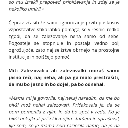
so mu izrekli prepoved približevanja in zdaj se je
nekoliko umiril.«
Čeprav včasih že samo ignoriranje prvih poskusov
vzpostavitve stika lahko pomaga, se v resnici redko
zgodi, da se zalezovanje neha samo od sebe.
Pogosteje se stopnjuje in postaja vedno bolj
ogrožujoče, zato naj se žrtve obrnejo na prostojne
institucije in poiščejo pomoč.
Mit: Zalezovalcu ali zalezovalki moraš samo
jasno reči, naj neha, ali pa ga malo prestrašiti,
da mu bo jasno in bo dojel, pa bo odnehal.
»Mama mi je govorila, naj nekaj naredim, da me bo
bivši mož nehal zalezovati. Pričakovala je, da se
bom pomenila z njim in da bo spet v redu. Ko je
bivši nekajkrat prišel k mojim staršem in spraševal,
kje sem, se je mama zelo razjezila name, da jo na