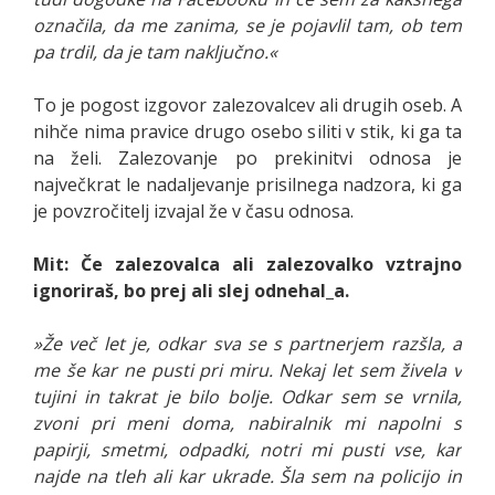
označila, da me zanima, se je pojavlil tam, ob tem
pa trdil, da je tam naključno.«
To je pogost izgovor zalezovalcev ali drugih oseb. A
nihče nima pravice drugo osebo siliti v stik, ki ga ta
na želi. Zalezovanje po prekinitvi odnosa je
največkrat le nadaljevanje prisilnega nadzora, ki ga
je povzročitelj izvajal že v času odnosa.
Mit: Če zalezovalca ali zalezovalko vztrajno
ignoriraš, bo prej ali slej odnehal_a.
»Že več let je, odkar sva se s partnerjem razšla, a
me še kar ne pusti pri miru. Nekaj let sem živela v
tujini in takrat je bilo bolje. Odkar sem se vrnila,
zvoni pri meni doma, nabiralnik mi napolni s
papirji, smetmi, odpadki, notri mi pusti vse, kar
najde na tleh ali kar ukrade. Šla sem na policijo in