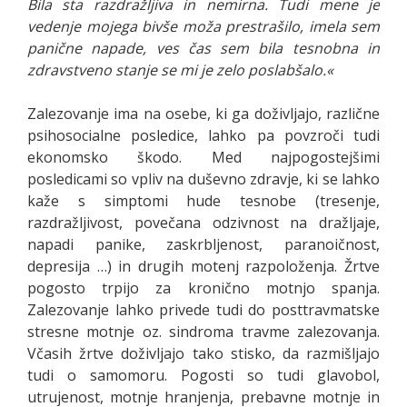
Bila sta razdražljiva in nemirna. Tudi mene je
vedenje mojega bivše moža prestrašilo, imela sem
panične napade, ves čas sem bila tesnobna in
zdravstveno stanje se mi je zelo poslabšalo.«
Zalezovanje ima na osebe, ki ga doživljajo, različne
psihosocialne posledice, lahko pa povzroči tudi
ekonomsko škodo. Med najpogostejšimi
posledicami so vpliv na duševno zdravje, ki se lahko
kaže s simptomi hude tesnobe (tresenje,
razdražljivost, povečana odzivnost na dražljaje,
napadi panike, zaskrbljenost, paranoičnost,
depresija …) in drugih motenj razpoloženja. Žrtve
pogosto trpijo za kronično motnjo spanja.
Zalezovanje lahko privede tudi do posttravmatske
stresne motnje oz. sindroma travme zalezovanja.
Včasih žrtve doživljajo tako stisko, da razmišljajo
tudi o samomoru. Pogosti so tudi glavobol,
utrujenost, motnje hranjenja, prebavne motnje in