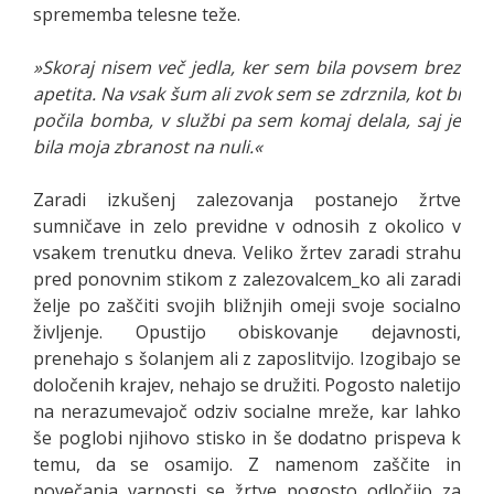
sprememba telesne teže.
»Skoraj nisem več jedla, ker sem bila povsem brez
apetita. Na vsak šum ali zvok sem se zdrznila, kot bi
počila bomba, v službi pa sem komaj delala, saj je
bila moja zbranost na nuli.«
Zaradi izkušenj zalezovanja postanejo žrtve
sumničave in zelo previdne v odnosih z okolico v
vsakem trenutku dneva. Veliko žrtev zaradi strahu
pred ponovnim stikom z zalezovalcem_ko ali zaradi
želje po zaščiti svojih bližnjih omeji svoje socialno
življenje. Opustijo obiskovanje dejavnosti,
prenehajo s šolanjem ali z zaposlitvijo. Izogibajo se
določenih krajev, nehajo se družiti. Pogosto naletijo
na nerazumevajoč odziv socialne mreže, kar lahko
še poglobi njihovo stisko in še dodatno prispeva k
temu, da se osamijo. Z namenom zaščite in
povečanja varnosti se žrtve pogosto odločijo za