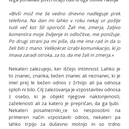
»Bivši mož me še vedno dnevno nadleguje prek
telefona. Na dan mi lahko v roku nekaj ur pošlje
tudi več kot 50 sporočil. Žali me, zmerja, žaljivo
komentira moje življenje in odločitve, me ponižuje.
Po drugi strani pa mi piše, da me ima rad in da si
želi biti z mano. Velikokrat izrabi komunikacijo, ki jo
imava zaradi otroka, za to, da me žali in zmerja.«
Nekateri zalezujejo, ker iščejo intimnost. Lahko je
to znanec, znanka, bežen znanec ali neznanec, ki je
imel prej le bežen odnos z žrtvijo ali pa odnosa
sploh ni bilo. Cilj zalezovanja je vzpostavitev odnosa
z osebo, ki je objekt njegove naklonjenosti,
zaželenosti ali za katero je prepričan, da ga ljubi.
Nekateri posamezniki_ce so nesposobni na
primeren način vzpostaviti odnos, nekateri pa
lahko trpijo za duševno motnjo in so trdno