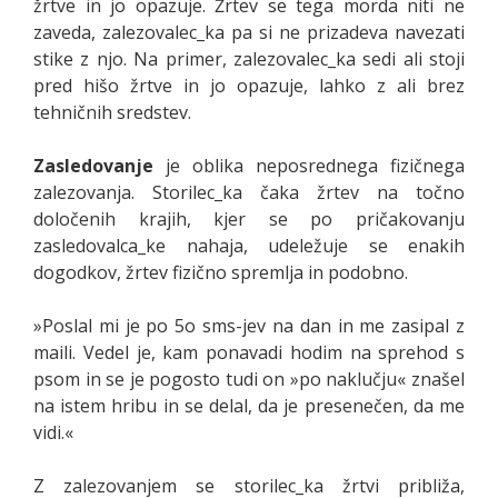
žrtve in jo opazuje. Žrtev se tega morda niti ne
zaveda, zalezovalec_ka pa si ne prizadeva navezati
stike z njo. Na primer, zalezovalec_ka sedi ali stoji
pred hišo žrtve in jo opazuje, lahko z ali brez
tehničnih sredstev.
Zasledovanje
je oblika neposrednega fizičnega
zalezovanja. Storilec_ka čaka žrtev na točno
določenih krajih, kjer se po pričakovanju
zasledovalca_ke nahaja, udeležuje se enakih
dogodkov, žrtev fizično spremlja in podobno.
»Poslal mi je po 5o sms-jev na dan in me zasipal z
maili. Vedel je, kam ponavadi hodim na sprehod s
psom in se je pogosto tudi on »po naklučju« znašel
na istem hribu in se delal, da je presenečen, da me
vidi.«
Z zalezovanjem se storilec_ka žrtvi približa,