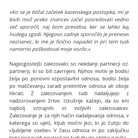
»Ko se je bližal začetek kazenskega postopka, mi je
bivši mož preko znancev začel posredovati vedno
več sporočil, naj bom previdna, ker se lahko kaj
hudega zgodi. Njegovo zadnje sporočilo je prenesel
neznanec, ki me je fizično napadel in pri tem tudi
namerno poškodoval moje vozilo.«
Najpogostejši zalezovalci so nekdanji partnerji oz.
partnerji, ki so bili zavrnjeni. Njihov motiv je bodisi
želja po ponovni vzpostavitvi odnosa, bodisi želja
po maščevanju zaradi prekinitve odnosa ali oboje
hkrati. Z zalezovanjem tudi nadaljujejo z
nadzorovanjem žrtve. Izkušnje kažejo, da so eni
najbolj vztrajnih in vsiljivih zalezovalcev.
Zalezovanje je za njih način nadaljevanja odnosa, v
katerega so ujeti, kljub močni jezi, ki jo čutijo do
»ljubljene osebe«. V času odnosa in po zaključku
tega ponavadi povzročajo tudi druge oblike nasilja.