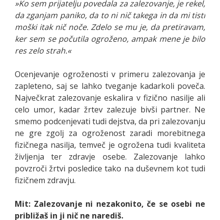
»Ko sem prijatelju povedala za zalezovanje, je rekel,
da zganjam paniko, da to ni nič takega in da mi tisti
moški itak nič noče. Zdelo se mu je, da pretiravam,
ker sem se počutila ogroženo, ampak mene je bilo
res zelo strah.«
Ocenjevanje ogroženosti v primeru zalezovanja je
zapleteno, saj se lahko tveganje kadarkoli poveča.
Največkrat zalezovanje eskalira v fizično nasilje ali
celo umor, kadar žrtev zalezuje bivši partner. Ne
smemo podcenjevati tudi dejstva, da pri zalezovanju
ne gre zgolj za ogroženost zaradi morebitnega
fizičnega nasilja, temveč je ogrožena tudi kvaliteta
življenja ter zdravje osebe. Zalezovanje lahko
povzroči žrtvi posledice tako na duševnem kot tudi
fizičnem zdravju.
Mit: Zalezovanje ni nezakonito, če se osebi ne
približaš in ji nič ne narediš.