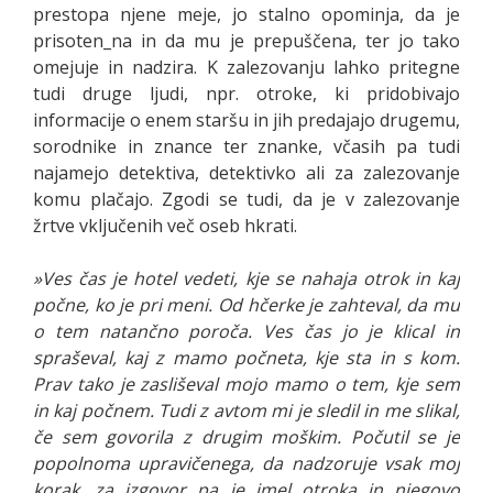
prestopa njene meje, jo stalno opominja, da je
prisoten_na in da mu je prepuščena, ter jo tako
omejuje in nadzira. K zalezovanju lahko pritegne
tudi druge ljudi, npr. otroke, ki pridobivajo
informacije o enem staršu in jih predajajo drugemu,
sorodnike in znance ter znanke, včasih pa tudi
najamejo detektiva, detektivko ali za zalezovanje
komu plačajo. Zgodi se tudi, da je v zalezovanje
žrtve vključenih več oseb hkrati.
»Ves čas je hotel vedeti, kje se nahaja otrok in kaj
počne, ko je pri meni. Od hčerke je zahteval, da mu
o tem natančno poroča. Ves čas jo je klical in
spraševal, kaj z mamo počneta, kje sta in s kom.
Prav tako je zasliševal mojo mamo o tem, kje sem
in kaj počnem. Tudi z avtom mi je sledil in me slikal,
če sem govorila z drugim moškim. Počutil se je
popolnoma upravičenega, da nadzoruje vsak moj
korak, za izgovor pa je imel otroka in njegovo