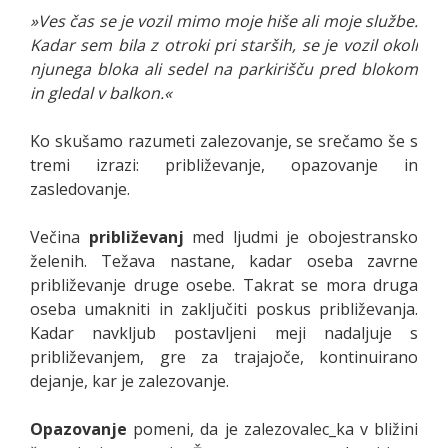
»Ves čas se je vozil mimo moje hiše ali moje službe.
Kadar sem bila z otroki pri starših, se je vozil okoli
njunega bloka ali sedel na parkirišču pred blokom
in gledal v balkon.«
Ko skušamo razumeti zalezovanje, se srečamo še s
tremi izrazi: približevanje, opazovanje in
zasledovanje.
Večina
približevanj
med ljudmi je obojestransko
želenih. Težava nastane, kadar oseba zavrne
približevanje druge osebe. Takrat se mora druga
oseba umakniti in zaključiti poskus približevanja.
Kadar navkljub postavljeni meji nadaljuje s
približevanjem, gre za trajajoče, kontinuirano
dejanje, kar je zalezovanje.
Opazovanje
pomeni, da je zalezovalec_ka v bližini