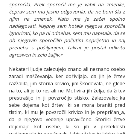
sporočila. Prek sporočil me je vabil na zmenke,
čeprav sem mu jasno odgovorila, da ne bom šla z
njim na zmenek. Nato me je začel spolno
nadlegovati. Najprej sem hotela njegova sporočila
ignorirati, ko pa ni odnehal, sem mu napisala, da se
ob njegovih sporočilih počutim neprijetno in naj
preneha s pošiljanjem. Takrat je postal odkrito
agresiven in zelo žaljiv.«
Nekateri ljudje zalezujejo znano ali neznano osebo
zaradi maščevanja, ker doživljajo, da jih je žrtev
razžalila, jim storila krivico, jim škodovala, ne glede
na to, ali je to res ali ne. Motivira jih želja, da žrtev
prestrašijo in ji povzročijo stisko. Zalezovalec_ka
sebe dojema kot žrtev, ki se mora braniti pred
tistim, ki mu je povzročil krivico in je prepričan_a,
da je njegovo vedenje upravičeno. Storilci žrtve
dojemajo kot osebe, ki so jih v preteklosti
nadlegovale in poniževale. Izbira žrtve je lahko tudi