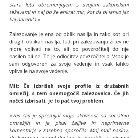
stara leta obremenjujem s svojimi zakonskimi
težavami in naj bo že enkrat mir, kot da bi lahko jaz
kaj naredila.«
Zalezovanje je ena od oblik nasilja in tako kot pri
drugih oblikah nasilja, tudi pri zalezovanju žrtev ne
more vplivati na to, ali bo povzročitelj do nje
nasilen ali ne. To je odločitev povzročitelja. Vsak je
sam odgovoren za svoje vedenje in vsak lahko
vpliva le na svoje vedenje.
Mit: Če izbrišeš svoje profile iz družabnih
omrežij, s tem onemogočiš zalezovalca. Če jih
nočeš izbrisati, je to pač tvoj problem.
»Ves čas je spremljal mojo aktivnost na socialnih
omrežjih in je pisal žaljive in neprimerne
komentarje v zasebna sporočila. Moj mail naslov,
do katerega je imel dostop, je zlorablja za pisanje