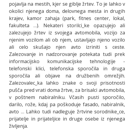
pojavlja na mestih, kjer se giblje žrtev. To je lahko v
okolici njenega doma, delovnega mesta in drugih
krajev, kamor zahaja (park, fitnes center, lokal,
fakulteta …). Nekateri storilci_ke opazujejo ali
zalezujejo žrtev iz svojega avtomobila, vozijo za
njenim vozilom ali ob njem, ustavljajo njeno vozilo
ali celo skušajo njen avto izriniti s ceste.
Zalezovanje in nadzorovanje potekata tudi prek
informacijsko komunikacijske tehnologije -
telefonski klici, telefonska sporočila in druga
sporočila ali objave na družbenih omrežjih.
Zalezovalec_ka lahko znake o svoji prisotnosti
pušča pred vrati doma žrtve, za brisalci avtomobila,
v poštnem nabiralniku. Včasih pusti sporočilo,
darilo, rože, kdaj pa poškoduje fasado, nabiralnik,
avto … Lahko tudi nadleguje žrtvine sorodnike_ce,
prijatelje in prijateljice in druge osebe iz njenega
življenja.