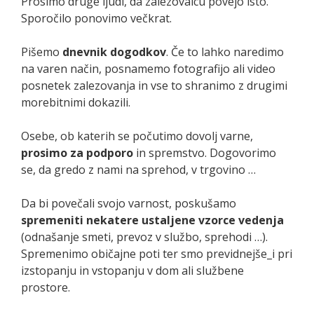
Prosimo druge ljudi, da zalezovalcu povejo isto.
Sporočilo ponovimo večkrat.
Pišemo
dnevnik dogodkov
. Če to lahko naredimo
na varen način, posnamemo fotografijo ali video
posnetek zalezovanja in vse to shranimo z drugimi
morebitnimi dokazili.
Osebe, ob katerih se počutimo dovolj varne,
prosimo za podporo
in spremstvo. Dogovorimo
se, da gredo z nami na sprehod, v trgovino …
Da bi povečali svojo varnost, poskušamo
spremeniti nekatere ustaljene vzorce vedenja
(odnašanje smeti, prevoz v službo, sprehodi …).
Spremenimo običajne poti ter smo previdnejše_i pri
izstopanju in vstopanju v dom ali službene
prostore.