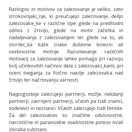
Razlogov in motivov za zalezovanje je veliko, zato
strokovnjaki_nje, ki preučujejo zalezovanje, delijo
zalezovalce_ke v različne tipe: glede na predhodni
odnos z žrtvijo, glede na motiv začetka in
nadaljevanja z zalezovanjem ter glede na to, ali
storilec_ka kaže znake duševne bolezni ali
osebnostne motnje. Razumevanje različnih
motivacij za zalezovanje lahko pomaga pri razvoju
bolj učinkovitih načinov dela z zalezovalci_kami, pri
oceni tveganja za fizično nasilje zalezovalca nad
žrtvijo ter načrtovanju varnosti.
Najpogosteje zalezujejo partnerji, možje, nekdanji
partnerji, zavrnjeni partnerji, včasih pa tudi znanci,
sodelavci in neznanci. Včasih zalezujejo tudi ženske.
Za del zalezovalcev so značilne odvisnostne,
narcistične in paranoidne osebnostne poteze in/ali
zloraba substanc.