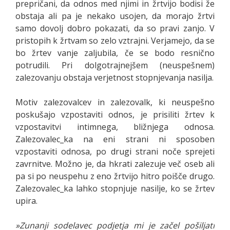
prepričani, da odnos med njimi in žrtvijo bodisi že
obstaja ali pa je nekako usojen, da morajo žrtvi
samo dovolj dobro pokazati, da so pravi zanjo. V
pristopih k žrtvam so zelo vztrajni. Verjamejo, da se
bo žrtev vanje zaljubila, če se bodo resnično
potrudili. Pri dolgotrajnejšem (neuspešnem)
zalezovanju obstaja verjetnost stopnjevanja nasilja.
Motiv zalezovalcev in zalezovalk, ki neuspešno
poskušajo vzpostaviti odnos, je prisiliti žrtev k
vzpostavitvi intimnega, bližnjega odnosa.
Zalezovalec_ka na eni strani ni sposoben
vzpostaviti odnosa, po drugi strani noče sprejeti
zavrnitve. Možno je, da hkrati zalezuje več oseb ali
pa si po neuspehu z eno žrtvijo hitro poišče drugo.
Zalezovalec_ka lahko stopnjuje nasilje, ko se žrtev
upira.
»Zunanji sodelavec podjetja mi je začel pošiljati