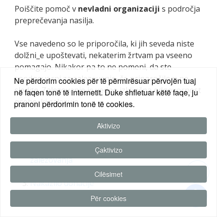
Poiščite pomoč v
nevladni organizaciji
s področja
preprečevanja nasilja.
Vse navedeno so le priporočila, ki jih seveda niste
dolžni_e upoštevati, nekaterim žrtvam pa vseeno
pomagajo. Nikakor pa to ne pomeni, da ste
soodgovorni za zalezovanje, če priporočilom ne
Ne përdorim cookies për të përmirësuar përvojën tuaj
sledite. Zalezovanje je vedno izključna odgovornost
në faqen tonë të internetit. Duke shfletuar këtë faqe, ju
osebe, ki zalezuje.
pranoni përdorimin tonë të cookies.
Aktivizo
Pravna opredelitev in sankcioniranje
Çaktivizo
zalezovanja
Zalezovanje
Cilësimet
Nakazilo donacije
Srečevanja
Për cookies