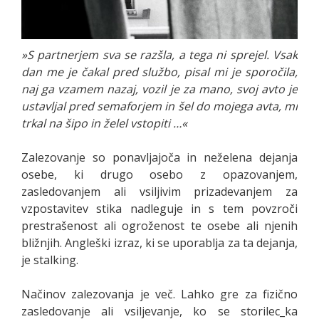
»S partnerjem sva se razšla, a tega ni sprejel. Vsak
dan me je čakal pred službo, pisal mi je sporočila,
naj ga vzamem nazaj, vozil je za mano, svoj avto je
ustavljal pred semaforjem in šel do mojega avta, mi
trkal na šipo in želel vstopiti …«
Zalezovanje so ponavljajoča in neželena dejanja
osebe, ki drugo osebo z opazovanjem,
zasledovanjem ali vsiljivim prizadevanjem za
vzpostavitev stika nadleguje in s tem povzroči
prestrašenost ali ogroženost te osebe ali njenih
bližnjih. Angleški izraz, ki se uporablja za ta dejanja,
je stalking.
Načinov zalezovanja je več. Lahko gre za fizično
zasledovanje ali vsiljevanje, ko se storilec_ka