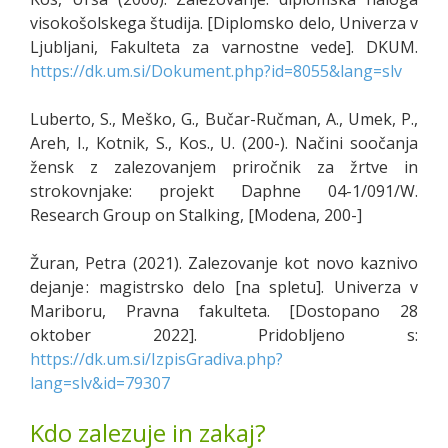
visokošolskega študija. [Diplomsko delo, Univerza v
Ljubljani, Fakulteta za varnostne vede]. DKUM.
https://dk.um.si/Dokument.php?id=8055&lang=slv
Luberto, S., Meško, G., Bučar-Ručman, A., Umek, P.,
Areh, I., Kotnik, S., Kos., U. (200-). Načini soočanja
žensk z zalezovanjem priročnik za žrtve in
strokovnjake: projekt Daphne 04-1/091/W.
Research Group on Stalking, [Modena, 200-]
Žuran, Petra (2021). Zalezovanje kot novo kaznivo
dejanje : magistrsko delo [na spletu]. Univerza v
Mariboru, Pravna fakulteta. [Dostopano 28
oktober 2022]. Pridobljeno s:
https://dk.um.si/IzpisGradiva.php?
lang=slv&id=79307
Kdo zalezuje in zakaj?