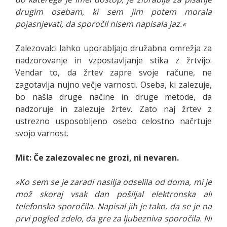
drugim osebam, ki sem jim potem morala
pojasnjevati, da sporočil nisem napisala jaz.«
Zalezovalci lahko uporabljajo družabna omrežja za
nadzorovanje in vzpostavljanje stika z žrtvijo.
Vendar to, da žrtev zapre svoje račune, ne
zagotavlja nujno večje varnosti. Oseba, ki zalezuje,
bo našla druge načine in druge metode, da
nadzoruje in zalezuje žrtev. Zato naj žrtev z
ustrezno usposobljeno osebo celostno načrtuje
svojo varnost.
Mit: Če zalezovalec ne grozi, ni nevaren.
»Ko sem se je zaradi nasilja odselila od doma, mi je
mož skoraj vsak dan pošiljal elektronska ali
telefonska sporočila. Napisal jih je tako, da se je na
prvi pogled zdelo, da gre za ljubezniva sporočila. Ni