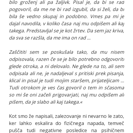
bilo groženj ali pa žaljivk. Pisal je, da bi se rad
pogovoril, da me ne bi rad izgubil, da si želi, da bi
bila še vedno skupaj in podobno. Vmes pa mi je
dajal navodila, v koliko časa naj mu odpišem ali kaj
takega. Predstavljal se je kot žrtev. Da sem jaz kriva,
da sva se razšla, da me ima on rad ...
Zaščititi sem se poskušala tako, da mu nisem
odpisovala, razen če se je bilo potrebno odgovoriti
glede otroka, a ni delovalo. Ne glede na to, ali sem
odpisala ali ne, je nadaljeval s pritiski prek pisanja,
klical in pisal je tudi mojim staršem, prijateljicam ...
Tudi otrokom je ves čas govoril o tem in sčasoma
so mi še oni začeli prigovarjati, naj mu odpišem ali
pišem, da je slabo ali kaj takega.«
Kot smo že napisali, zalezovanje ni nevarno le zato,
ker lahko eskalira do fizičnega napada, temveč
pušča tudi negativne posledice na psihičnem